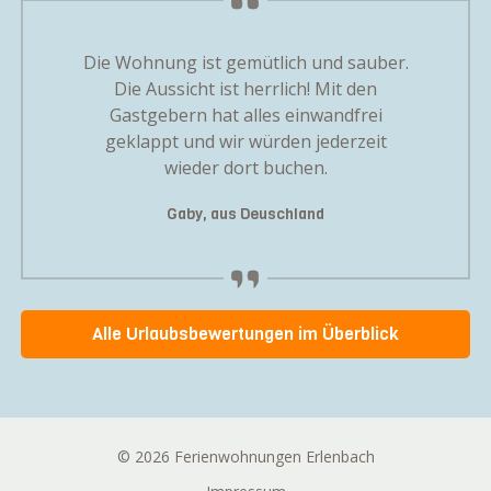
ig gut
Die Wohnung ist gemütlich und sauber.
Wir habe
angspunkt
Die Aussicht ist herrlich! Mit den
an ausge
ungen zu
Gastgebern hat alles einwandfrei
Mit Fami
geklappt und wir würden jederzeit
Die Fe
wieder dort buchen.
Gaby, aus Deuschland
Alle Urlaubsbewertungen im Überblick
© 2026 Ferienwohnungen Erlenbach